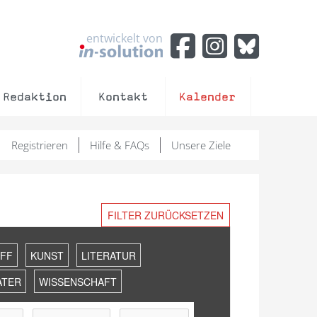
entwickelt von
Redaktion
Kontakt
Kalender
Registrieren
Hilfe & FAQs
Unsere Ziele
FILTER ZURÜCKSETZEN
FF
KUNST
LITERATUR
ATER
WISSENSCHAFT