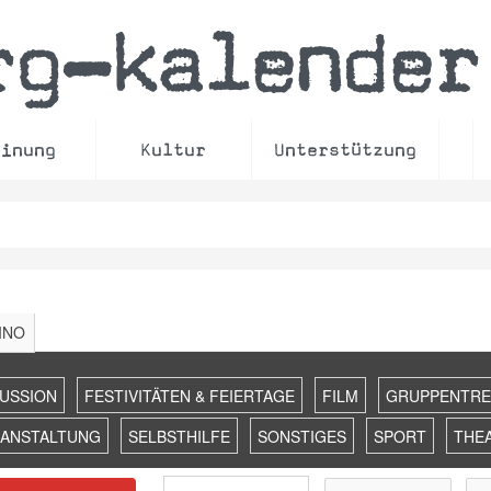
rg
kalender
–
einung
Kultur
Unterstützung
INO
KUSSION
FESTIVITÄTEN & FEIERTAGE
FILM
GRUPPENTRE
RANSTALTUNG
SELBSTHILFE
SONSTIGES
SPORT
THE