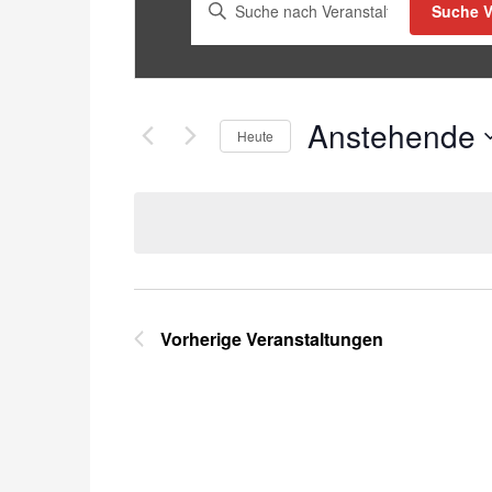
Bitte
Suche V
Schlüsselwort
eingeben.
Suche
nach
Anstehende
Heute
Veranstaltungen
Schlüsselwort.
Datum
wählen.
Vorherige
Veranstaltungen