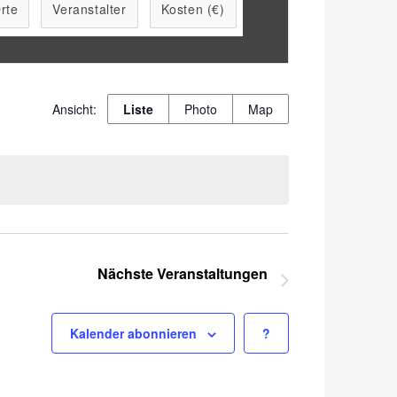
rte
Veranstalter
Kosten (€)
Veranstaltung
Liste
Photo
Map
Ansichten-
Navigation
Nächste
Veranstaltungen
Kalender abonnieren
?