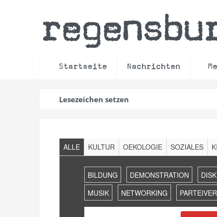
regensbu
Startseite
Nachrichten
M
Lesezeichen setzen
Filter
ALLE
KULTUR
OEKOLOGIE
SOZIALES
K
Veranstaltungen
Suche
BILDUNG
DEMONSTRATION
DIS
und
Ansichten,
MUSIK
NETWORKING
PARTEIVE
Navigation