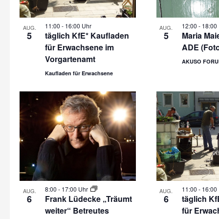
11:00
-
16:00 Uhr
12:00
-
18:00
AUG.
AUG.
5
5
täglich KfE* Kaufladen
Maria Maie
für Erwachsene im
ADE (Fot
Vorgartenamt
AKUSO FORU
Kaufladen für Erwachsene
8:00
-
17:00 Uhr
11:00
-
16:00
AUG.
AUG.
6
6
Frank Lüdecke „Träumt
täglich K
weiter“ Betreutes
für Erwac