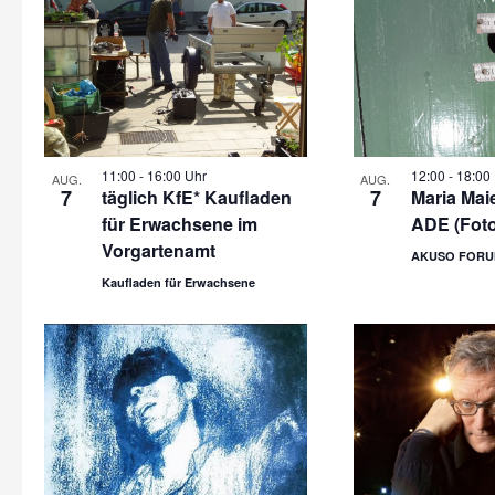
11:00
-
16:00 Uhr
12:00
-
18:00
AUG.
AUG.
7
7
täglich KfE* Kaufladen
Maria Maie
für Erwachsene im
ADE (Fot
Vorgartenamt
AKUSO FORU
Kaufladen für Erwachsene