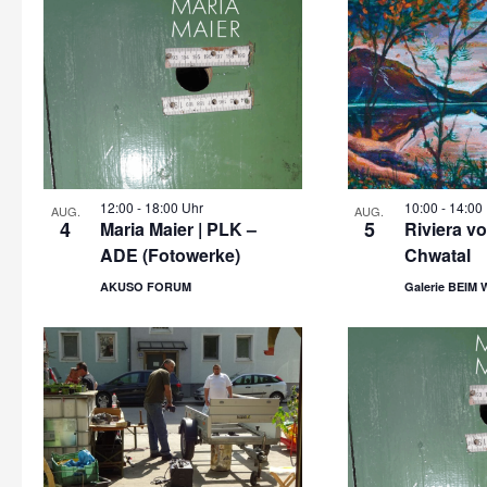
12:00
-
18:00 Uhr
10:00
-
14:00
AUG.
AUG.
4
5
Maria Maier | PLK –
Riviera v
ADE (Fotowerke)
Chwatal
AKUSO FORUM
Galerie BEIM