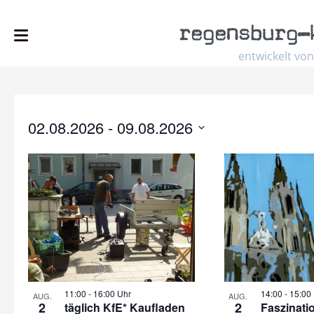
regensburg
–
entwickelt von
02.08.2026
 - 
09.08.2026
Select
date.
11:00
-
16:00 Uhr
14:00
-
15:00
AUG.
AUG.
2
2
täglich KfE* Kaufladen
Faszinati