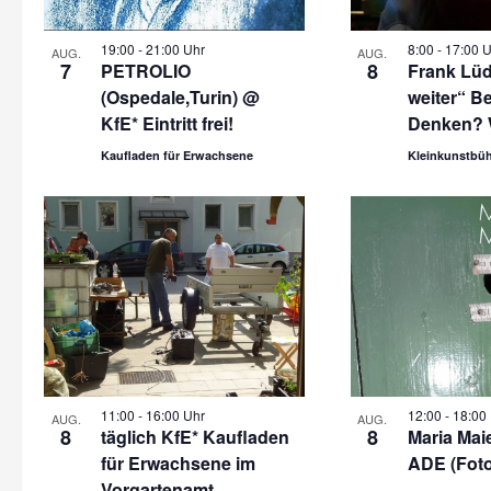
19:00
-
21:00 Uhr
8:00
-
17:00 
AUG.
AUG.
7
8
PETROLIO
Frank Lüd
(Ospedale,Turin) @
weiter“ B
KfE* Eintritt frei!
Denken? 
Kaufladen für Erwachsene
Kleinkunstbüh
11:00
-
16:00 Uhr
12:00
-
18:00
AUG.
AUG.
8
8
täglich KfE* Kaufladen
Maria Maie
für Erwachsene im
ADE (Fot
Vorgartenamt