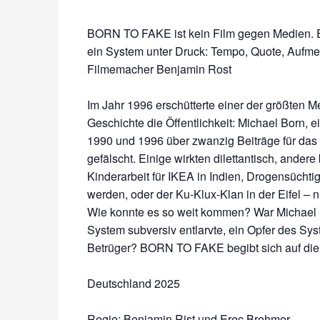
BORN TO FAKE ist kein Film gegen Medien. Es
ein System unter Druck: Tempo, Quote, Aufmer
Filmemacher Benjamin Rost
Im Jahr 1996 erschütterte einer der größten 
Geschichte die Öffentlichkeit: Michael Born, e
1990 und 1996 über zwanzig Beiträge für das
gefälscht. Einige wirkten dilettantisch, ande
Kinderarbeit für IKEA in Indien, Drogensüchti
werden, oder der Ku-Klux-Klan in der Eifel – 
Wie konnte es so weit kommen? War Michael B
System subversiv entlarvte, ein Opfer des Sys
Betrüger? BORN TO FAKE begibt sich auf die
Deutschland 2025
Regie: Benjamin Rist und Erec Brehmer