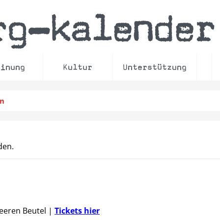
rg
kalender
–
einung
Kultur
Unterstützung
en
den.
Leeren Beutel
|
Tickets hier