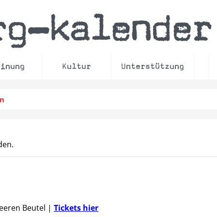
rg
kalender
–
einung
Kultur
Unterstützung
en
den.
Leeren Beutel
|
Tickets hier