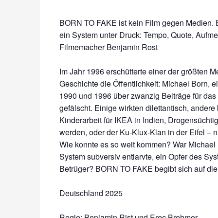
BORN TO FAKE ist kein Film gegen Medien. Es
ein System unter Druck: Tempo, Quote, Aufmer
Filmemacher Benjamin Rost
Im Jahr 1996 erschütterte einer der größten 
Geschichte die Öffentlichkeit: Michael Born, e
1990 und 1996 über zwanzig Beiträge für das
gefälscht. Einige wirkten dilettantisch, ande
Kinderarbeit für IKEA in Indien, Drogensüchti
werden, oder der Ku-Klux-Klan in der Eifel – 
Wie konnte es so weit kommen? War Michael B
System subversiv entlarvte, ein Opfer des Sys
Betrüger? BORN TO FAKE begibt sich auf die
Deutschland 2025
Regie: Benjamin Rist und Erec Brehmer