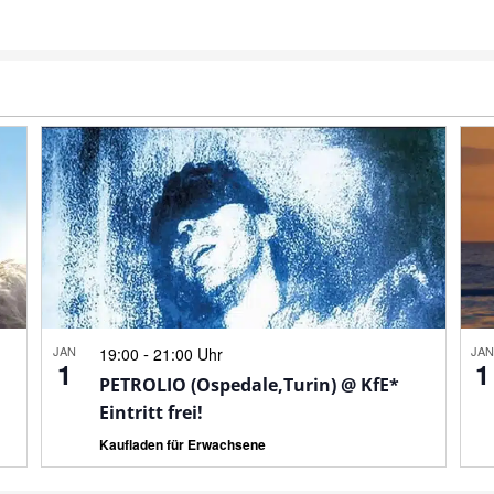
JAN
-
JA
19:00
21:00 Uhr
1
1
PETROLIO (Ospedale,Turin) @ KfE*
Eintritt frei!
Kaufladen für Erwachsene