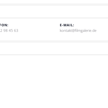
FON:
E-MAIL:
2 98 45 63
kontakt@filmgalerie.de