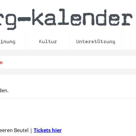
rg
kalender
–
einung
Kultur
Unterstützung
en
den.
Leeren Beutel
|
Tickets hier