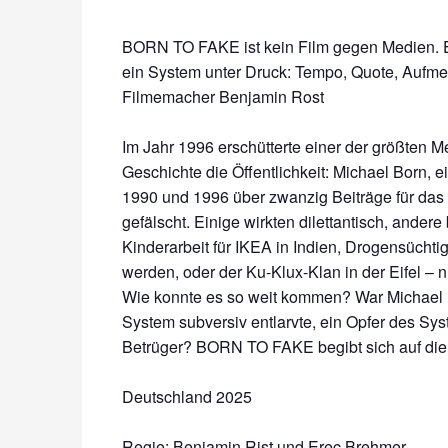
BORN TO FAKE ist kein Film gegen Medien. Es
ein System unter Druck: Tempo, Quote, Aufmer
Filmemacher Benjamin Rost
Im Jahr 1996 erschütterte einer der größten 
Geschichte die Öffentlichkeit: Michael Born, e
1990 und 1996 über zwanzig Beiträge für das
gefälscht. Einige wirkten dilettantisch, ande
Kinderarbeit für IKEA in Indien, Drogensüchti
werden, oder der Ku-Klux-Klan in der Eifel – 
Wie konnte es so weit kommen? War Michael B
System subversiv entlarvte, ein Opfer des Sys
Betrüger? BORN TO FAKE begibt sich auf die
Deutschland 2025
Regie: Benjamin Rist und Erec Brehmer