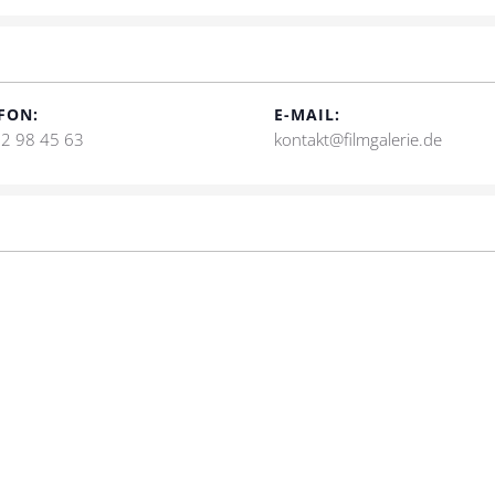
FON:
E-MAIL:
2 98 45 63
kontakt@filmgalerie.de