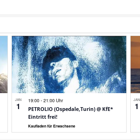
JAN
-
JA
19:00
21:00 Uhr
1
1
PETROLIO (Ospedale,Turin) @ KfE*
Eintritt frei!
Kaufladen für Erwachsene