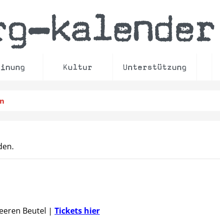
rg
kalender
–
einung
Kultur
Unterstützung
en
den.
Leeren Beutel
|
Tickets hier