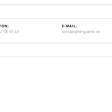
FON:
E-MAIL:
2 98 45 63
kontakt@filmgalerie.de