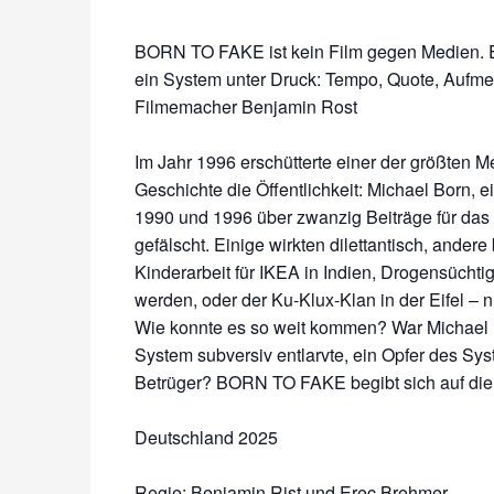
BORN TO FAKE ist kein Film gegen Medien. Es
ein System unter Druck: Tempo, Quote, Aufmer
Filmemacher Benjamin Rost
Im Jahr 1996 erschütterte einer der größten 
Geschichte die Öffentlichkeit: Michael Born, e
1990 und 1996 über zwanzig Beiträge für das
gefälscht. Einige wirkten dilettantisch, ande
Kinderarbeit für IKEA in Indien, Drogensüchti
werden, oder der Ku-Klux-Klan in der Eifel – 
Wie konnte es so weit kommen? War Michael B
System subversiv entlarvte, ein Opfer des Sys
Betrüger? BORN TO FAKE begibt sich auf die
Deutschland 2025
Regie: Benjamin Rist und Erec Brehmer