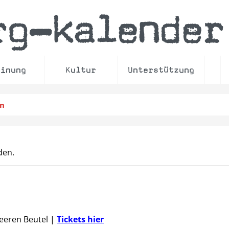
rg
kalender
–
einung
Kultur
Unterstützung
en
den.
Leeren Beutel
|
Tickets hier