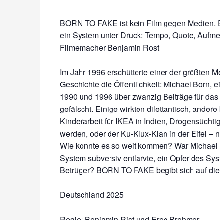
BORN TO FAKE ist kein Film gegen Medien. Es
ein System unter Druck: Tempo, Quote, Aufmer
Filmemacher Benjamin Rost
Im Jahr 1996 erschütterte einer der größten 
Geschichte die Öffentlichkeit: Michael Born, e
1990 und 1996 über zwanzig Beiträge für das
gefälscht. Einige wirkten dilettantisch, ande
Kinderarbeit für IKEA in Indien, Drogensüchti
werden, oder der Ku-Klux-Klan in der Eifel – 
Wie konnte es so weit kommen? War Michael B
System subversiv entlarvte, ein Opfer des Sys
Betrüger? BORN TO FAKE begibt sich auf die
Deutschland 2025
Regie: Benjamin Rist und Erec Brehmer