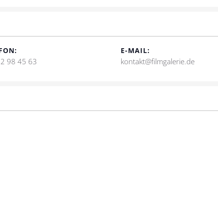
FON:
E-MAIL:
2 98 45 63
kontakt@filmgalerie.de