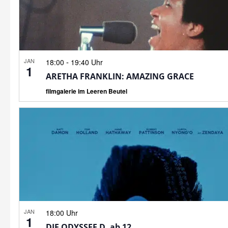
JAN
-
18:00
19:40 Uhr
1
ARETHA FRANKLIN: AMAZING GRACE
filmgalerie im Leeren Beutel
JAN
18:00 Uhr
1
DIE ODYSSEE D, ab 12