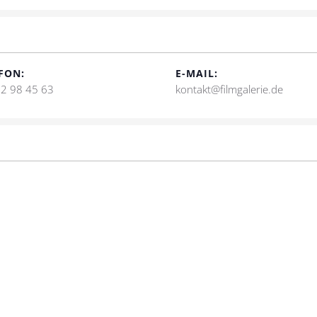
FON:
E-MAIL:
2 98 45 63
kontakt@filmgalerie.de