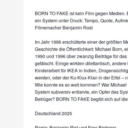
BORN TO FAKE ist kein Film gegen Medien. Es
ein System unter Druck: Tempo, Quote, Aufmer
Filmemacher Benjamin Rost
Im Jahr 1996 erschütterte einer der größten 
Geschichte die Öffentlichkeit: Michael Born, e
1990 und 1996 über zwanzig Beiträge für das
gefälscht. Einige wirkten dilettantisch, ande
Kinderarbeit für IKEA in Indien, Drogensüchti
werden, oder der Ku-Klux-Klan in der Eifel – 
Wie konnte es so weit kommen? War Michael B
System subversiv entlarvte, ein Opfer des Sys
Betrüger? BORN TO FAKE begibt sich auf die
Deutschland 2025
Regie: Benjamin Rist und Erec Brehmer