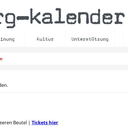
rg
kalender
–
einung
Kultur
Unterstützung
en
den.
Leeren Beutel
|
Tickets hier