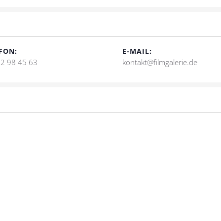
FON:
E-MAIL:
2 98 45 63
kontakt@filmgalerie.de