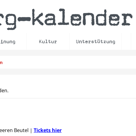
rg
kalender
–
einung
Kultur
Unterstützung
en
den.
Leeren Beutel
|
Tickets hier