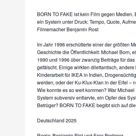
BORN TO FAKE ist kein Film gegen Medien. Es
ein System unter Druck: Tempo, Quote, Aufmer
Filmemacher Benjamin Rost
Im Jahr 1996 erschütterte einer der größten 
Geschichte die Öffentlichkeit: Michael Born, e
1990 und 1996 über zwanzig Beiträge für das
gefälscht. Einige wirkten dilettantisch, ande
Kinderarbeit für IKEA in Indien, Drogensüchti
werden, oder der Ku-Klux-Klan in der Eifel – 
Wie konnte es so weit kommen? War Michael B
System subversiv entlarvte, ein Opfer des Sys
Betrüger? BORN TO FAKE begibt sich auf die
Deutschland 2025
Regie: Benjamin Rist und Erec Brehmer