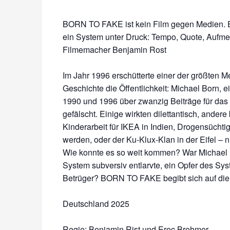
BORN TO FAKE ist kein Film gegen Medien. Es
ein System unter Druck: Tempo, Quote, Aufmer
Filmemacher Benjamin Rost
Im Jahr 1996 erschütterte einer der größten 
Geschichte die Öffentlichkeit: Michael Born, e
1990 und 1996 über zwanzig Beiträge für das
gefälscht. Einige wirkten dilettantisch, ande
Kinderarbeit für IKEA in Indien, Drogensüchti
werden, oder der Ku-Klux-Klan in der Eifel – 
Wie konnte es so weit kommen? War Michael B
System subversiv entlarvte, ein Opfer des Sys
Betrüger? BORN TO FAKE begibt sich auf die
Deutschland 2025
Regie: Benjamin Rist und Erec Brehmer