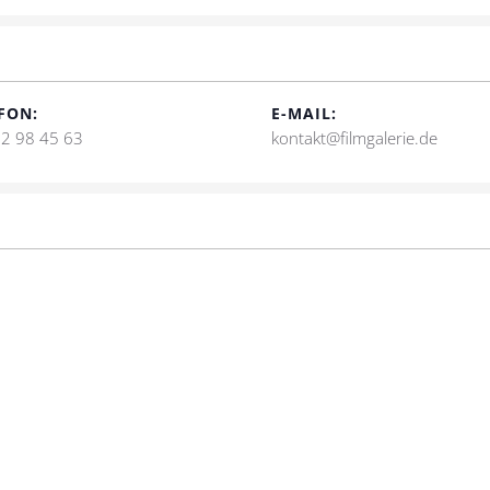
FON:
E-MAIL:
2 98 45 63
kontakt@filmgalerie.de