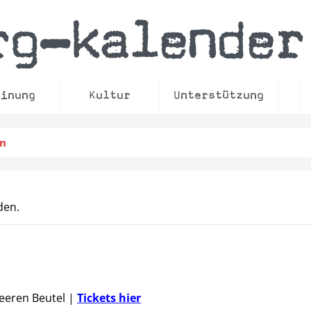
rg
kalender
–
einung
Kultur
Unterstützung
en
den.
Leeren Beutel
|
Tickets hier