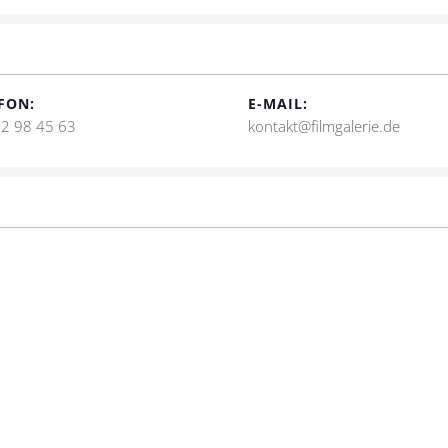
FON:
E-MAIL:
2 98 45 63
kontakt@filmgalerie.de