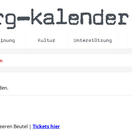
rg
kalender
–
einung
Kultur
Unterstützung
en
den.
Leeren Beutel
|
Tickets hier