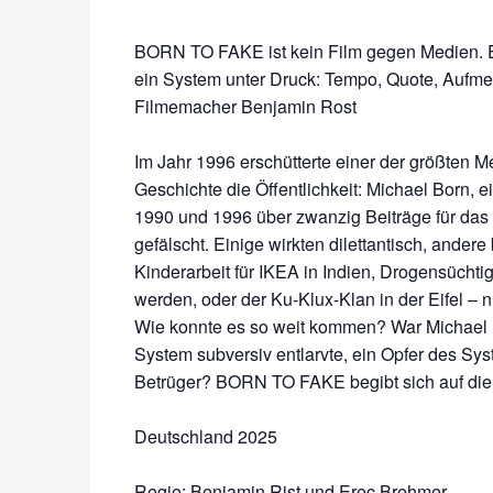
BORN TO FAKE ist kein Film gegen Medien. Es
ein System unter Druck: Tempo, Quote, Aufmer
Filmemacher Benjamin Rost
Im Jahr 1996 erschütterte einer der größten 
Geschichte die Öffentlichkeit: Michael Born, e
1990 und 1996 über zwanzig Beiträge für das
gefälscht. Einige wirkten dilettantisch, ande
Kinderarbeit für IKEA in Indien, Drogensüchti
werden, oder der Ku-Klux-Klan in der Eifel – 
Wie konnte es so weit kommen? War Michael B
System subversiv entlarvte, ein Opfer des Sys
Betrüger? BORN TO FAKE begibt sich auf die
Deutschland 2025
Regie: Benjamin Rist und Erec Brehmer