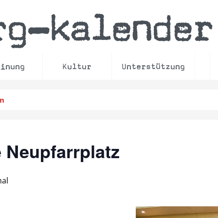
rg
kalender
–
einung
Kultur
Unterstützung
en
 Neupfarrplatz
al