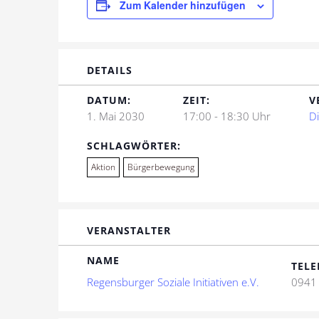
Zum Kalender hinzufügen
DETAILS
DATUM:
ZEIT:
V
1. Mai 2030
17:00 - 18:30 Uhr
D
SCHLAGWÖRTER:
Aktion
Bürgerbewegung
VERANSTALTER
NAME
TELE
Regensburger Soziale Initiativen e.V.
0941