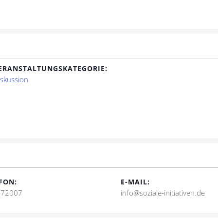
ERANSTALTUNGSKATEGORIE:
iskussion
FON:
E-MAIL:
 72007
info@soziale-initiativen.de