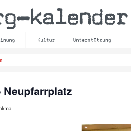
rg
kalender
–
einung
Kultur
Unterstützung
en
 Neupfarrplatz
nkmal