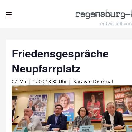
regensburg
–
entwickelt von
Friedensgespräche
Neupfarrplatz
07. Mai | 17:00
-
18:30 Uhr
|
Karavan-Denkmal