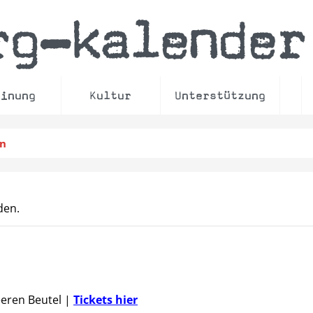
rg
kalender
–
einung
Kultur
Unterstützung
en
den.
eeren Beutel
|
Tickets hier