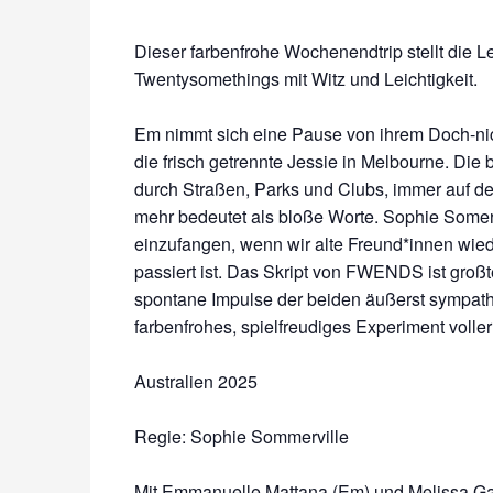
Dieser farbenfrohe Wochenendtrip stellt die 
Twentysomethings mit Witz und Leichtigkeit.
Em nimmt sich eine Pause von ihrem Doch-ni
die frisch getrennte Jessie in Melbourne. Die
durch Straßen, Parks und Clubs, immer auf d
mehr bedeutet als bloße Worte. Sophie Somervi
einzufangen, wenn wir alte Freund*innen wie
passiert ist. Das Skript von FWENDS ist großte
spontane Impulse der beiden äußerst sympath
farbenfrohes, spielfreudiges Experiment voller
Australien 2025
Regie: Sophie Sommerville
Mit Emmanuelle Mattana (Em) und Melissa Ga