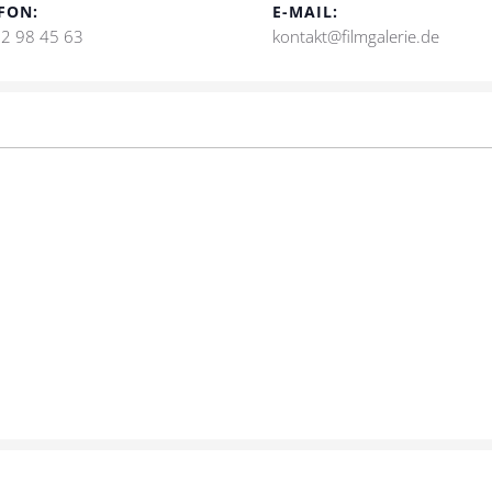
FON:
E-MAIL:
2 98 45 63
kontakt@filmgalerie.de