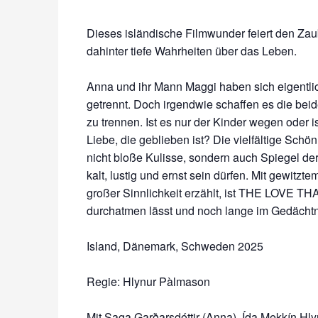
Dieses isländische Filmwunder feiert den Zau
dahinter tiefe Wahrheiten über das Leben.
Anna und ihr Mann Maggi haben sich eigentli
getrennt. Doch irgendwie schaffen es die bei
zu trennen. Ist es nur der Kinder wegen oder i
Liebe, die geblieben ist? Die vielfältige Schön
nicht bloße Kulisse, sondern auch Spiegel der
kalt, lustig und ernst sein dürfen. Mit gewitzte
großer Sinnlichkeit erzählt, ist THE LOVE T
durchatmen lässt und noch lange im Gedächtni
Island, Dänemark, Schweden 2025
Regie: Hlynur Pàlmason
Mit Saga Garðarsdóttir (Anna), Ída Mekkín Hlyn