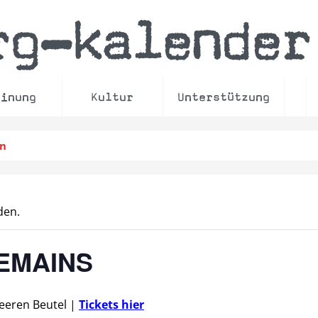
rg
kalender
–
einung
Kultur
Unterstützung
en
den.
REMAINS
Leeren Beutel
|
Tickets hier