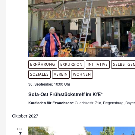
ERNÄHRUNG
EXKURSION
INITIATIVE
SELBSTGE
SOZIALES
VEREIN
WOHNEN
30. September, 10:00 Uhr
Sofa-Ost Frühstückstreff im KfE*
Kaufladen für Erwachsene
Guerickestr. 71a, Regensburg, Baye
Oktober 2027
DO.
7