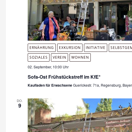
ERNÄHRUNG
EXKURSION
INITIATIVE
SELBSTGE
SOZIALES
VEREIN
WOHNEN
02. September, 10:00 Uhr
Sofa-Ost Frühstückstreff im KfE*
Kaufladen für Erwachsene
Guerickestr. 71a, Regensburg, Baye
DO.
9