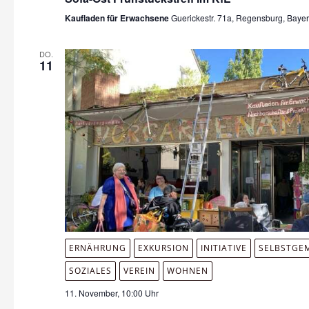
Kaufladen für Erwachsene
Guerickestr. 71a, Regensburg, Baye
DO.
11
ERNÄHRUNG
EXKURSION
INITIATIVE
SELBSTGE
SOZIALES
VEREIN
WOHNEN
11. November, 10:00 Uhr