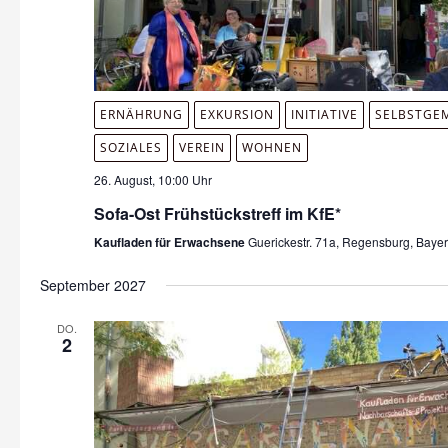
ERNÄHRUNG
EXKURSION
INITIATIVE
SELBSTGE
SOZIALES
VEREIN
WOHNEN
26. August, 10:00 Uhr
Sofa-Ost Frühstückstreff im KfE*
Kaufladen für Erwachsene
Guerickestr. 71a, Regensburg, Baye
September 2027
DO.
2