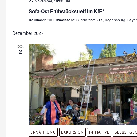
25. November, 10:00 Uhr
Sofa-Ost Frühstückstreff im KfE*
Kaufladen für Erwachsene
Guerickestr. 71a, Regensburg, Baye
Dezember 2027
DO.
2
ERNÄHRUNG
EXKURSION
INITIATIVE
SELBSTGE