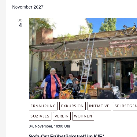
November 2027
DO.
4
ERNÄHRUNG
EXKURSION
INITIATIVE
SELBSTGE
SOZIALES
VEREIN
WOHNEN
04. November, 10:00 Uhr
Sofa-Ost Frühstückstreff im KfE*