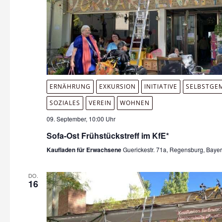
ERNÄHRUNG
EXKURSION
INITIATIVE
SELBSTGE
SOZIALES
VEREIN
WOHNEN
09. September, 10:00 Uhr
Sofa-Ost Frühstückstreff im KfE*
Kaufladen für Erwachsene
Guerickestr. 71a, Regensburg, Baye
DO.
16