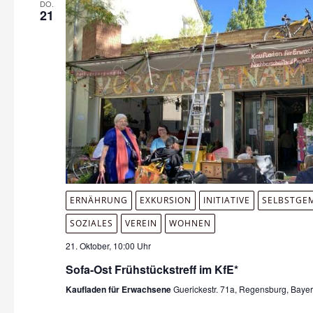
DO.
21
ERNÄHRUNG
EXKURSION
INITIATIVE
SELBSTGE
SOZIALES
VEREIN
WOHNEN
21. Oktober, 10:00 Uhr
Sofa-Ost Frühstückstreff im KfE*
Kaufladen für Erwachsene
Guerickestr. 71a, Regensburg, Baye