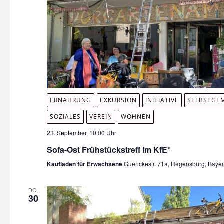
ERNÄHRUNG
EXKURSION
INITIATIVE
SELBSTGE
SOZIALES
VEREIN
WOHNEN
23. September, 10:00 Uhr
Sofa-Ost Frühstückstreff im KfE*
Kaufladen für Erwachsene
Guerickestr. 71a, Regensburg, Baye
DO.
30