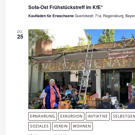
Sofa-Ost Frühstückstreff im KfE*
Kaufladen für Erwachsene
Guerickestr. 71a, Regensburg, Baye
DO.
25
ERNÄHRUNG
EXKURSION
INITIATIVE
SELBSTGE
SOZIALES
VEREIN
WOHNEN