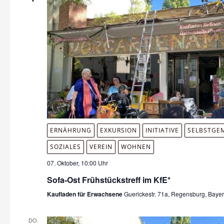
ERNÄHRUNG
EXKURSION
INITIATIVE
SELBSTGE
SOZIALES
VEREIN
WOHNEN
07. Oktober, 10:00 Uhr
Sofa-Ost Frühstückstreff im KfE*
Kaufladen für Erwachsene
Guerickestr. 71a, Regensburg, Baye
DO.