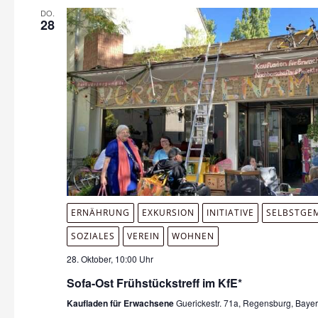
DO.
28
ERNÄHRUNG
EXKURSION
INITIATIVE
SELBSTGE
SOZIALES
VEREIN
WOHNEN
28. Oktober, 10:00 Uhr
Sofa-Ost Frühstückstreff im KfE*
Kaufladen für Erwachsene
Guerickestr. 71a, Regensburg, Baye