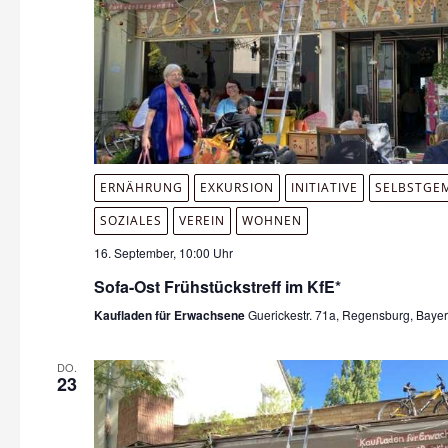
ERNÄHRUNG
EXKURSION
INITIATIVE
SELBSTGE
SOZIALES
VEREIN
WOHNEN
16. September, 10:00 Uhr
Sofa-Ost Frühstückstreff im KfE*
Kaufladen für Erwachsene
Guerickestr. 71a, Regensburg, Baye
DO.
23