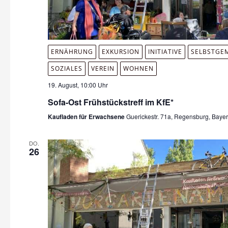
ERNÄHRUNG
EXKURSION
INITIATIVE
SELBSTGE
SOZIALES
VEREIN
WOHNEN
19. August, 10:00 Uhr
Sofa-Ost Frühstückstreff im KfE*
Kaufladen für Erwachsene
Guerickestr. 71a, Regensburg, Baye
DO.
26