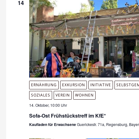
14
ERNÄHRUNG
EXKURSION
INITIATIVE
SELBSTGE
SOZIALES
VEREIN
WOHNEN
14. Oktober, 10:00 Uhr
Sofa-Ost Frühstückstreff im KfE*
Kaufladen für Erwachsene
Guerickestr. 71a, Regensburg, Baye