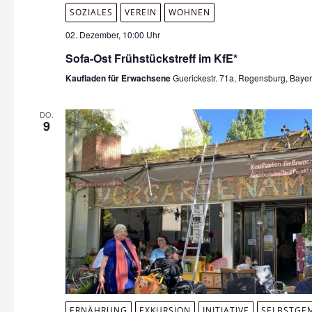
SOZIALES
VEREIN
WOHNEN
02. Dezember, 10:00 Uhr
Sofa-Ost Frühstückstreff im KfE*
Kaufladen für Erwachsene
Guerickestr. 71a, Regensburg, Baye
DO.
9
ERNÄHRUNG
EXKURSION
INITIATIVE
SELBSTGE