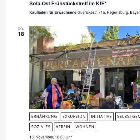
Sofa-Ost Frühstückstreff im KfE*
Kaufladen für Erwachsene
Guerickestr. 71a, Regensburg, Baye
DO.
18
ERNÄHRUNG
EXKURSION
INITIATIVE
SELBSTGE
SOZIALES
VEREIN
WOHNEN
18. November, 10:00 Uhr