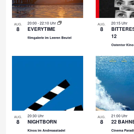
20:00
-
22:10 Uhr
20:15 Uhr
AUG.
AUG.
8
8
EVERYTIME
BITTERES
12
filmgalerie im Leeren Beutel
Ostentor Kino
20:30 Uhr
21:00 Uhr
AUG.
AUG.
8
8
NIGHTBORN
22 BAHN
Kinos im Andreasstadel
Cinema Parad