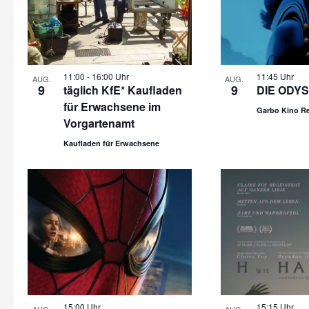
11:00
-
16:00 Uhr
11:45 Uhr
AUG.
AUG.
9
9
täglich KfE* Kaufladen
DIE ODYS
für Erwachsene im
Garbo Kino R
Vorgartenamt
Kaufladen für Erwachsene
15:00 Uhr
15:15 Uhr