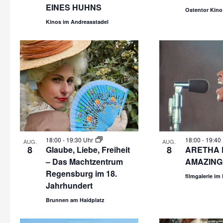
EINES HUHNS
Ostentor Kino
Kinos im Andreasstadel
18:00
-
19:30 Uhr
18:00
-
19:40
AUG.
AUG.
8
8
Glaube, Liebe, Freiheit
ARETHA 
– Das Machtzentrum
AMAZING
Regensburg im 18.
filmgalerie im
Jahrhundert
Brunnen am Haidplatz