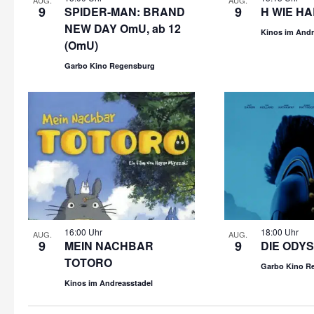
AUG.
AUG.
9
9
SPIDER-MAN: BRAND
H WIE HA
NEW DAY OmU, ab 12
Kinos im Andr
(OmU)
Garbo Kino Regensburg
16:00 Uhr
18:00 Uhr
AUG.
AUG.
9
9
MEIN NACHBAR
DIE ODYS
TOTORO
Garbo Kino R
Kinos im Andreasstadel