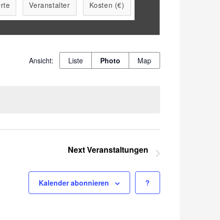
rte
Veranstalter
Kosten (€)
Veranstaltung
Liste
Photo
Map
Ansichten-
Navigation
Next
Veranstaltungen
Kalender abonnieren
?