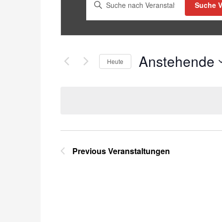
Bitte
Suche V
Schlüsselwort
eingeben.
Suche
nach
Anstehende
Heute
Veranstaltungen
Schlüsselwort.
Select
date.
Previous
Veranstaltungen