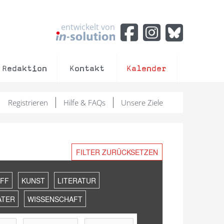
entwickelt von
Redaktion
Kontakt
Kalender
Registrieren
Hilfe & FAQs
Unsere Ziele
FILTER ZURÜCKSETZEN
FF
KUNST
LITERATUR
ATER
WISSENSCHAFT