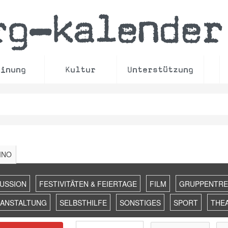
rg
kalender
–
einung
Kultur
Unterstützung
INO
KUSSION
FESTIVITÄTEN & FEIERTAGE
FILM
GRUPPENTRE
RANSTALTUNG
SELBSTHILFE
SONSTIGES
SPORT
THE