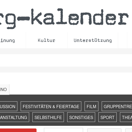
rg
kalender
–
einung
Kultur
Unterstützung
INO
KUSSION
FESTIVITÄTEN & FEIERTAGE
FILM
GRUPPENTRE
RANSTALTUNG
SELBSTHILFE
SONSTIGES
SPORT
THE