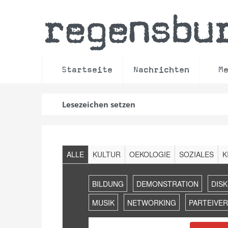
regensbu
Startseite
Nachrichten
M
Lesezeichen setzen
Filter
ALLE
KULTUR
OEKOLOGIE
SOZIALES
K
Veranstaltungen
Suche
BILDUNG
DEMONSTRATION
DIS
und
Ansichten,
MUSIK
NETWORKING
PARTEIVE
Navigation