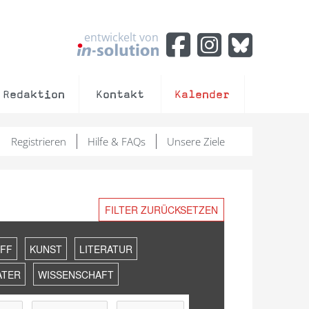
entwickelt von
Redaktion
Kontakt
Kalender
Registrieren
Hilfe & FAQs
Unsere Ziele
FILTER ZURÜCKSETZEN
FF
KUNST
LITERATUR
ATER
WISSENSCHAFT