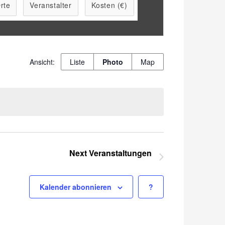
rte
Veranstalter
Kosten (€)
Veranstaltung
Liste
Photo
Map
Ansichten-
Navigation
Next
Veranstaltungen
Kalender abonnieren
?