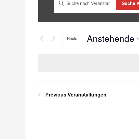
Bitte
Suche V
Schlüsselwort
eingeben.
Suche
nach
Anstehende
Heute
Veranstaltungen
Schlüsselwort.
Select
date.
Previous
Veranstaltungen