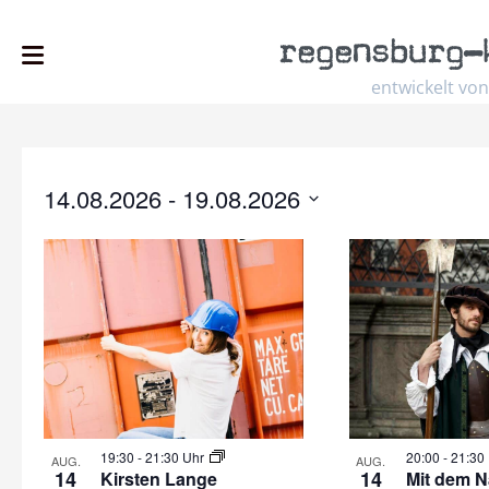
regensburg
–
entwickelt von
14.08.2026
 - 
19.08.2026
Select
date.
19:30
-
21:30 Uhr
20:00
-
21:30
AUG.
AUG.
14
14
Kirsten Lange
Mit dem N