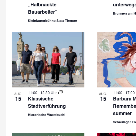
„Halbnackte
unterweg
Bauarbeiter“
Brunnen am H
Kleinkunstbühne Statt-Theater
11:00
-
12:30 Uhr
11:00
-
17:00
AUG.
AUG.
15
15
Klassische
Barbara M
Stadtverführung
Remember
summer
Historische Wurstkuchl
Schaulager Er