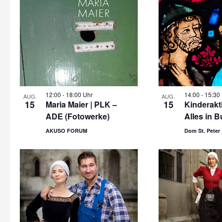
12:00
-
18:00 Uhr
14:00
-
15:30
AUG.
AUG.
15
15
Maria Maier | PLK –
Kinderakt
ADE (Fotowerke)
Alles in B
AKUSO FORUM
Dom St. Peter