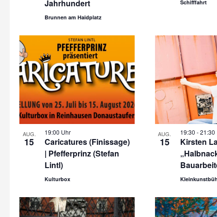
Jahrhundert
Schifffahrt
Brunnen am Haidplatz
19:00 Uhr
19:30
-
21:30
AUG.
AUG.
15
15
Caricatures (Finissage)
Kirsten L
| Pfefferprinz (Stefan
„Halbnac
Lintl)
Bauarbeit
Kulturbox
Kleinkunstbüh