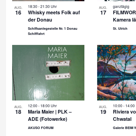
18:30
-
21:30 Uhr
ganztägig
AUG.
AUG.
16
17
Whisky meets Folk auf
FILMWOR
der Donau
Kamera lä
Schiffsanlegestelle Nr. 1 Donau
St. Ulrich
Schifffahrt
12:00
-
18:00 Uhr
10:00
-
14:00
AUG.
AUG.
18
19
Maria Maier | PLK –
Riviera v
ADE (Fotowerke)
Chwatal
AKUSO FORUM
Galerie BEIM