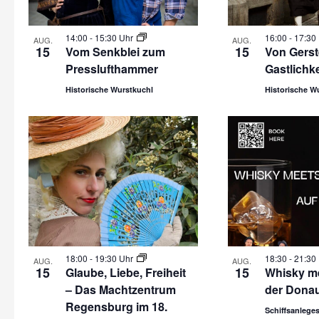
14:00
-
15:30 Uhr
16:00
-
17:30
AUG.
AUG.
15
15
Vom Senkblei zum
Von Gerst
Presslufthammer
Gastlichke
Historische Wurstkuchl
Historische W
18:00
-
19:30 Uhr
18:30
-
21:30
AUG.
AUG.
15
15
Glaube, Liebe, Freiheit
Whisky me
– Das Machtzentrum
der Dona
Regensburg im 18.
Schiffsanleges