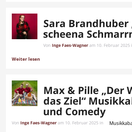
Sara Brandhuber
scheena Schmarr
Von
Inge Faes-Wagner
am
10. Februar 2025
Weiter lesen
Max & Pille „Der 
das Ziel“ Musikka
und Comedy
Von
Inge Faes-Wagner
am
10. Februar 2025
in
Musikkaba