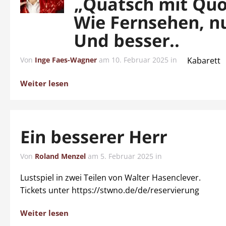
„Quatsch mit Quo
Wie Fernsehen, nu
Und besser..
Von
Inge Faes-Wagner
am
10. Februar 2025
in
Kabarett
Weiter lesen
Ein besserer Herr
Von
Roland Menzel
am
5. Februar 2025
in
Lustspiel in zwei Teilen von Walter Hasenclever.
Tickets unter https://stwno.de/de/reservierung
Weiter lesen