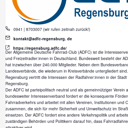
Phone
0941 | 8703007 (wir rufen zeitnah zurück!)
Email
kontakt@adfc-regensburg. de
Website
https://regensburg.adfc.de/
Der Allgemeine Deutsche Fahrrad-Club (ADFC) ist die Interessenver
und Freizeitradler:innen in Deutschland. Bundesweit besteht der A
hat inzwischen über 240.000 Mitglieder. Neben dem Bundesverband
Landesverbände, die wiederum in Kreisverbände untergliedert sind
Regensburg vertritt die Interessen der Radfahrer:innen in der Stadt
Regensburg.
Der ADFC ist parteipolitisch neutral und als gemeinnütziger Verein 
bundesweiter Interessenverband fordert er die konsequente Förde
Fahrradverkehrs und arbeitet mit allen Vereinen, Institutionen und 
zusammen, die sich für mehr Sicherheit und Umweltschutz im Stra
einsetzen. Der ADFC fordert eine andere Verkehrspolitik und arbeit
zuständigen Behörden und Politikern darauf hin, dass Fahrradfahre
attraktiver wird.