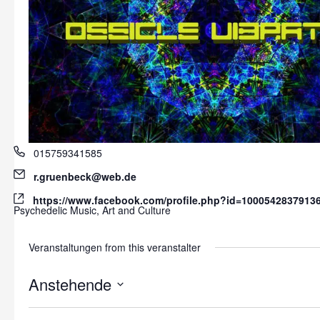
Phone
015759341585
Email
r.gruenbeck@web.de
Website
https://www.facebook.com/profile.php?id=1000542837913
Psychedelic Music, Art and Culture
Veranstaltungen from this veranstalter
Anstehende
Datum