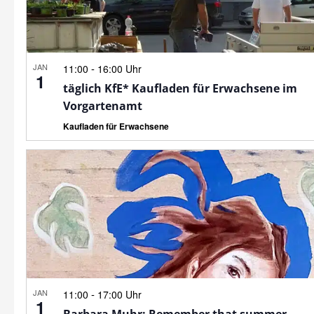
JAN
-
11:00
16:00 Uhr
1
täglich KfE* Kaufladen für Erwachsene im
Vorgartenamt
Kaufladen für Erwachsene
JAN
-
11:00
17:00 Uhr
1
Barbara Muhr: Remember that summer