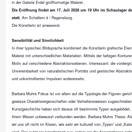
Die Eröffnung findet am 17. Juli 2026 um 19 Uhr im Schaulager de
statt.
Am Schallern 4 / Regensburg.
Die Künstlerin ist anwesend.
Sensibilität und Sinnlichkeit
In ihrer typischen Bildsprache kombiniert die Künstlerin grafische Elem
Malerei mit unterschiedlichen Materialien. Mittels der farbigen Konture
Motiv auf verschiedene Abstraktionsebenen. Interessant: die vordergr
Unvereinbarkeit von naturalistischen Porträts und gestischer Abstrakti
und unkontrollierten Impulsen andererseits.
Barbara Muhrs Fokus ist vor allem auf die Typologie der Figuren geric
gewisse Charaktereigenschaften oder Verhaltensweisen zugeschrieben
Kunstgeschichte haben sich daraus oft bestimmte Typen ausgebildet,
ihrem Wesen unbewusst verbunden werden. Barbara Muhrs These: Als
wir uns oft nicht im Klaren, wie sehr wir kulturell von „Typen“ und „Kat
sind. Das nutzt sie künstlerisch aus, indem sie die Assoziationen antiz