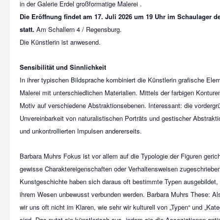
Die Eröffnung findet am 17. Juli 2026 um 19 Uhr im Schaulager de
statt.
Am Schallern 4 / Regensburg.
Die Künstlerin ist anwesend.
Sensibilität und Sinnlichkeit
In ihrer typischen Bildsprache kombiniert die Künstlerin grafische Elem
Malerei mit unterschiedlichen Materialien. Mittels der farbigen Konture
Motiv auf verschiedene Abstraktionsebenen. Interessant: die vordergr
Unvereinbarkeit von naturalistischen Porträts und gestischer Abstrakti
und unkontrollierten Impulsen andererseits.
Barbara Muhrs Fokus ist vor allem auf die Typologie der Figuren geric
gewisse Charaktereigenschaften oder Verhaltensweisen zugeschrieben
Kunstgeschichte haben sich daraus oft bestimmte Typen ausgebildet,
ihrem Wesen unbewusst verbunden werden. Barbara Muhrs These: Als
wir uns oft nicht im Klaren, wie sehr wir kulturell von „Typen“ und „Kat
sind. Das nutzt sie künstlerisch aus, indem sie die Assoziationen antiz