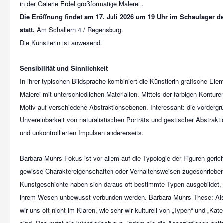
Die Eröffnung findet am 17. Juli 2026 um 19 Uhr im Schaulager de
statt.
Am Schallern 4 / Regensburg.
Die Künstlerin ist anwesend.
Sensibilität und Sinnlichkeit
In ihrer typischen Bildsprache kombiniert die Künstlerin grafische Elem
Malerei mit unterschiedlichen Materialien. Mittels der farbigen Konture
Motiv auf verschiedene Abstraktionsebenen. Interessant: die vordergr
Unvereinbarkeit von naturalistischen Porträts und gestischer Abstrakti
und unkontrollierten Impulsen andererseits.
Barbara Muhrs Fokus ist vor allem auf die Typologie der Figuren geric
gewisse Charaktereigenschaften oder Verhaltensweisen zugeschrieben
Kunstgeschichte haben sich daraus oft bestimmte Typen ausgebildet,
ihrem Wesen unbewusst verbunden werden. Barbara Muhrs These: Als
wir uns oft nicht im Klaren, wie sehr wir kulturell von „Typen“ und „Kat
sind. Das nutzt sie künstlerisch aus, indem sie die Assoziationen antiz