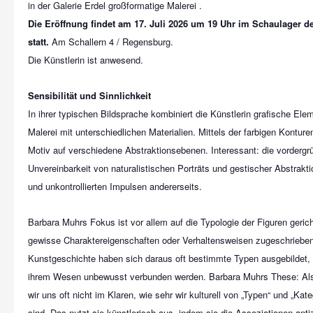
Die Eröffnung findet am 17. Juli 2026 um 19 Uhr im Schaulager de
statt.
Am Schallern 4 / Regensburg.
Die Künstlerin ist anwesend.
Sensibilität und Sinnlichkeit
In ihrer typischen Bildsprache kombiniert die Künstlerin grafische Elem
Malerei mit unterschiedlichen Materialien. Mittels der farbigen Konture
Motiv auf verschiedene Abstraktionsebenen. Interessant: die vordergr
Unvereinbarkeit von naturalistischen Porträts und gestischer Abstrakti
und unkontrollierten Impulsen andererseits.
Barbara Muhrs Fokus ist vor allem auf die Typologie der Figuren geric
gewisse Charaktereigenschaften oder Verhaltensweisen zugeschrieben
Kunstgeschichte haben sich daraus oft bestimmte Typen ausgebildet,
ihrem Wesen unbewusst verbunden werden. Barbara Muhrs These: Als
wir uns oft nicht im Klaren, wie sehr wir kulturell von „Typen“ und „Kat
sind. Das nutzt sie künstlerisch aus, indem sie die Assoziationen antiz