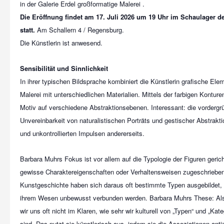
Die Eröffnung findet am 17. Juli 2026 um 19 Uhr im Schaulager de
statt.
Am Schallern 4 / Regensburg.
Die Künstlerin ist anwesend.
Sensibilität und Sinnlichkeit
In ihrer typischen Bildsprache kombiniert die Künstlerin grafische Elem
Malerei mit unterschiedlichen Materialien. Mittels der farbigen Konture
Motiv auf verschiedene Abstraktionsebenen. Interessant: die vordergr
Unvereinbarkeit von naturalistischen Porträts und gestischer Abstrakti
und unkontrollierten Impulsen andererseits.
Barbara Muhrs Fokus ist vor allem auf die Typologie der Figuren geric
gewisse Charaktereigenschaften oder Verhaltensweisen zugeschrieben
Kunstgeschichte haben sich daraus oft bestimmte Typen ausgebildet,
ihrem Wesen unbewusst verbunden werden. Barbara Muhrs These: Als
wir uns oft nicht im Klaren, wie sehr wir kulturell von „Typen“ und „Kat
sind. Das nutzt sie künstlerisch aus, indem sie die Assoziationen antiz