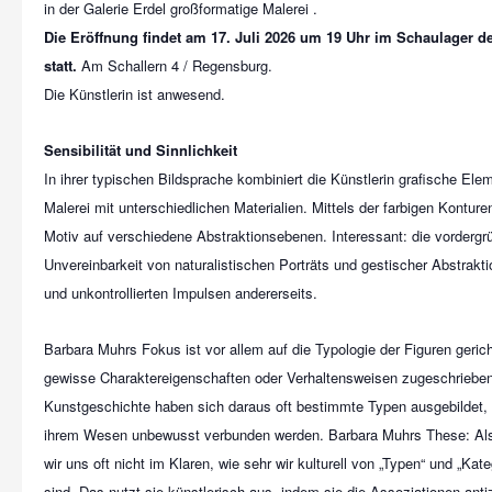
Die Eröffnung findet am 17. Juli 2026 um 19 Uhr im Schaulager de
statt.
Am Schallern 4 / Regensburg.
Die Künstlerin ist anwesend.
Sensibilität und Sinnlichkeit
In ihrer typischen Bildsprache kombiniert die Künstlerin grafische Elem
Malerei mit unterschiedlichen Materialien. Mittels der farbigen Konture
Motiv auf verschiedene Abstraktionsebenen. Interessant: die vordergr
Unvereinbarkeit von naturalistischen Porträts und gestischer Abstrakti
und unkontrollierten Impulsen andererseits.
Barbara Muhrs Fokus ist vor allem auf die Typologie der Figuren geric
gewisse Charaktereigenschaften oder Verhaltensweisen zugeschrieben
Kunstgeschichte haben sich daraus oft bestimmte Typen ausgebildet,
ihrem Wesen unbewusst verbunden werden. Barbara Muhrs These: Als
wir uns oft nicht im Klaren, wie sehr wir kulturell von „Typen“ und „Kat
sind. Das nutzt sie künstlerisch aus, indem sie die Assoziationen antiz