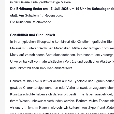
Die Eröffnung findet am 17. Juli 2026 um 19 Uhr im Schaulager de
statt.
Am Schallern 4 / Regensburg.
Die Künstlerin ist anwesend.
Sensibilität und Sinnlichkeit
In ihrer typischen Bildsprache kombiniert die Künstlerin grafische Elem
Malerei mit unterschiedlichen Materialien. Mittels der farbigen Konture
Motiv auf verschiedene Abstraktionsebenen. Interessant: die vordergr
Unvereinbarkeit von naturalistischen Porträts und gestischer Abstrakti
und unkontrollierten Impulsen andererseits.
Barbara Muhrs Fokus ist vor allem auf die Typologie der Figuren geric
gewisse Charaktereigenschaften oder Verhaltensweisen zugeschrieben
Kunstgeschichte haben sich daraus oft bestimmte Typen ausgebildet,
ihrem Wesen unbewusst verbunden werden. Barbara Muhrs These: Als
wir uns oft nicht im Klaren, wie sehr wir kulturell von „Typen“ und „Kat
sind. Das nutzt sie künstlerisch aus, indem sie die Assoziationen antiz