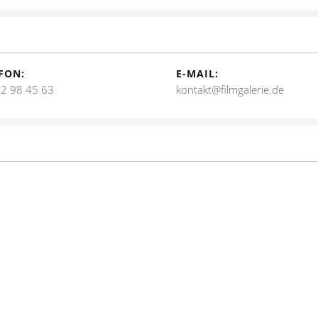
FON:
E-MAIL:
2 98 45 63
kontakt@filmgalerie.de