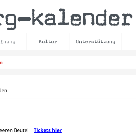
rg
kalender
–
einung
Kultur
Unterstützung
en
den.
Leeren Beutel
|
Tickets hier