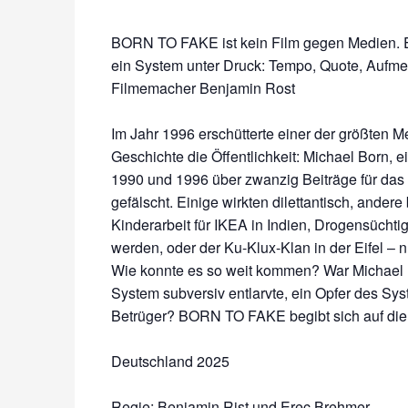
BORN TO FAKE ist kein Film gegen Medien. Es
ein System unter Druck: Tempo, Quote, Aufmer
Filmemacher Benjamin Rost
Im Jahr 1996 erschütterte einer der größten 
Geschichte die Öffentlichkeit: Michael Born, e
1990 und 1996 über zwanzig Beiträge für das
gefälscht. Einige wirkten dilettantisch, ande
Kinderarbeit für IKEA in Indien, Drogensüchti
werden, oder der Ku-Klux-Klan in der Eifel – 
Wie konnte es so weit kommen? War Michael B
System subversiv entlarvte, ein Opfer des Sys
Betrüger? BORN TO FAKE begibt sich auf die
Deutschland 2025
Regie: Benjamin Rist und Erec Brehmer