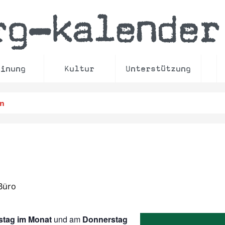
rg
kalender
–
einung
Kultur
Unterstützung
en
Büro
stag im Monat
und am
Donnerstag