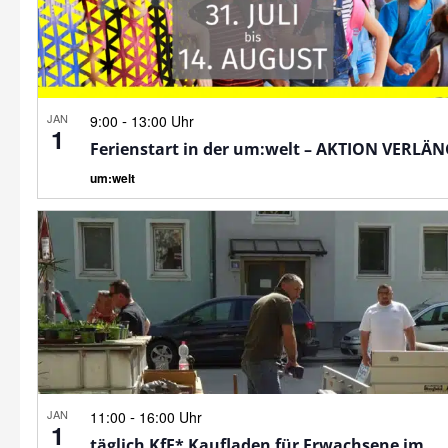
JAN
-
9:00
13:00 Uhr
1
Ferienstart in der um:welt – AKTION VERLÄ
um:welt
JAN
-
11:00
16:00 Uhr
1
täglich KfE* Kaufladen für Erwachsene im