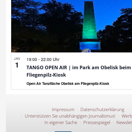
JAN
-
19:00
22:00 Uhr
1
TANGO OPEN AIR | im Park am Obelisk beim
Fliegenpilz-Kiosk
Open Air Tanzfläche Obelisk am Fliegenpilz-Kiosk
Impressum
Datenschutzerklärung
Unterstützen Sie unabhängigen Journalismus!
Werb
In eigener Sache
Pressespiegel
Newslet