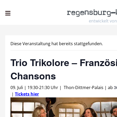
regensburg
–
entwickelt von
Diese Veranstaltung hat bereits stattgefunden.
Trio Trikolore – Franzö
Chansons
3
09. Juli | 19:30
-
21:30 Uhr
|
Thon-Dittmer-Palais
|
ab
|
Tickets hier