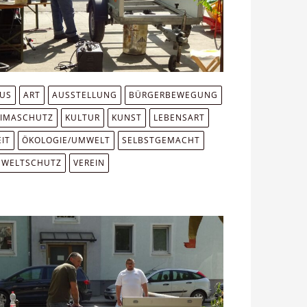
MUS
ART
AUSSTELLUNG
BÜRGERBEWEGUNG
LIMASCHUTZ
KULTUR
KUNST
LEBENSART
IT
ÖKOLOGIE/UMWELT
SELBSTGEMACHT
WELTSCHUTZ
VEREIN