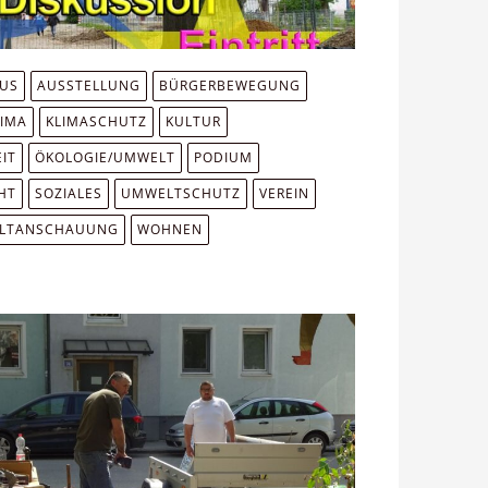
MUS
AUSSTELLUNG
BÜRGERBEWEGUNG
LIMA
KLIMASCHUTZ
KULTUR
IT
ÖKOLOGIE/UMWELT
PODIUM
HT
SOZIALES
UMWELTSCHUTZ
VEREIN
LTANSCHAUUNG
WOHNEN