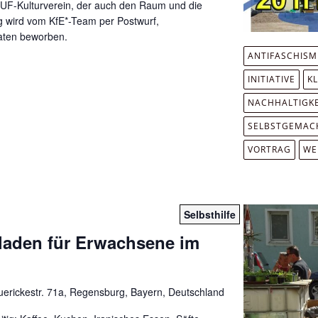
r FUF-Kulturverein, der auch den Raum und die
ng wird vom KfE*-Team per Postwurf,
katen beworben.
ANTIFASCHIS
INITIATIVE
K
NACHHALTIGKE
SELBSTGEMAC
VORTRAG
WE
Selbsthilfe
fladen für Erwachsene im
erickestr. 71a, Regensburg, Bayern, Deutschland