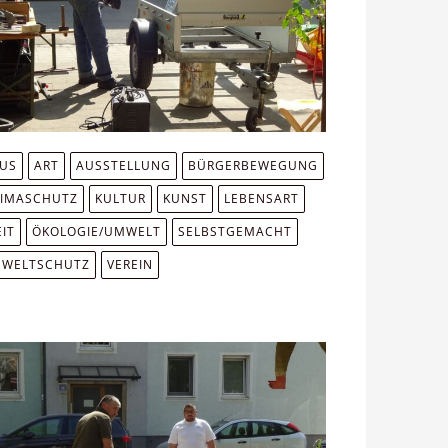
MUS
ART
AUSSTELLUNG
BÜRGERBEWEGUNG
LIMASCHUTZ
KULTUR
KUNST
LEBENSART
IT
ÖKOLOGIE/UMWELT
SELBSTGEMACHT
WELTSCHUTZ
VEREIN