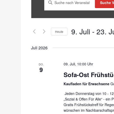
Bitte
Suche V
Schlüsselwort
eingeben.
Suche
nach
9. Juli
 - 
23. Ju
Heute
Veranstaltungen
Schlüsselwort.
Datum
wählen.
Juli 2026
09. Juli, 10:00 Uhr
DO.
9
Sofa-Ost Frühstüc
Kaufladen für Erwachsene
Gu
Jeden Donnerstag von 10 - 12 
„Sozial & Offen Für Alle“ - ein 
Gratis Frühstückstreff für Rege
wünschen im Nachbarschaftspr