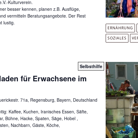
.V.-Kulturverein.
mer besser kennen, planen z.B. Ausflüge,
nd vermitteln Beratungsangebote. Der Rest
 lustig.
ERNÄHRUNG
SOZIALES
VE
Selbsthilfe
fladen für Erwachsene im
erickestr. 71a, Regensburg, Bayern, Deutschland
tig: Kaffee, Kuchen, Iranisches Essen, Säfte,
Bar, Bühne, Hacke, Spaten, Säge, Hobel ,
isten, Nachbarn, Gäste, Köche,