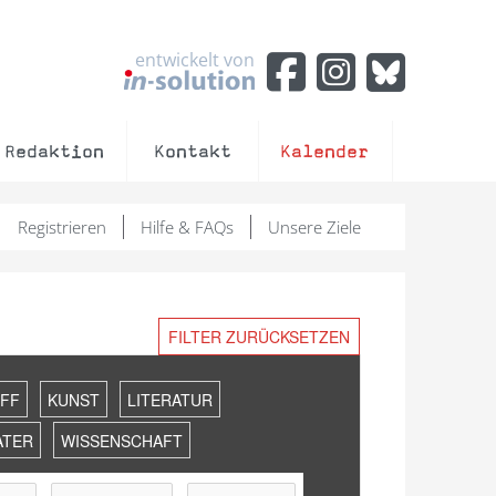
entwickelt von
Redaktion
Kontakt
Kalender
Registrieren
Hilfe & FAQs
Unsere Ziele
FILTER ZURÜCKSETZEN
FF
KUNST
LITERATUR
ATER
WISSENSCHAFT