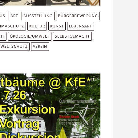
MUS
ART
AUSSTELLUNG
BÜRGERBEWEGUNG
LIMASCHUTZ
KULTUR
KUNST
LEBENSART
IT
ÖKOLOGIE/UMWELT
SELBSTGEMACHT
WELTSCHUTZ
VEREIN