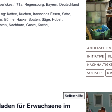
erickestr. 71a, Regensburg, Bayern, Deutschland
tig: Kaffee, Kuchen, Iranisches Essen, Säfte,
Bar, Bühne, Hacke, Spaten, Säge, Hobel ,
isten, Nachbarn, Gäste, Köche,
ANTIFASCHIS
INITIATIVE
K
NACHHALTIGKE
SOZIALES
UM
Selbsthilfe
fladen für Erwachsene im