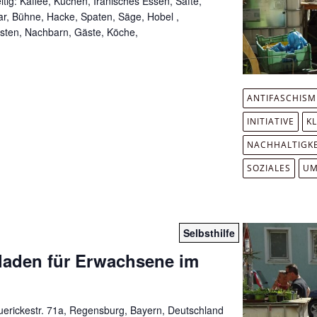
tig: Kaffee, Kuchen, Iranisches Essen, Säfte,
Bar, Bühne, Hacke, Spaten, Säge, Hobel ,
isten, Nachbarn, Gäste, Köche,
ANTIFASCHIS
INITIATIVE
K
NACHHALTIGKE
SOZIALES
UM
Selbsthilfe
fladen für Erwachsene im
erickestr. 71a, Regensburg, Bayern, Deutschland