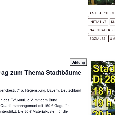
ANTIFASCHIS
INITIATIVE
K
NACHHALTIGKE
SOZIALES
UM
Bildung
trag zum Thema Stadtbäume
erickestr. 71a, Regensburg, Bayern, Deutschland
ion des Fvfu-uüiU e.V. mit dem Bund
m Quartiersmanagement mit 150 € Gage für
nterstützt. Die 80 € Materialkosten für die