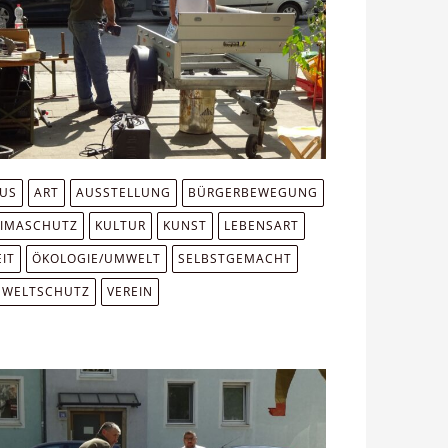
MUS
ART
AUSSTELLUNG
BÜRGERBEWEGUNG
LIMASCHUTZ
KULTUR
KUNST
LEBENSART
IT
ÖKOLOGIE/UMWELT
SELBSTGEMACHT
WELTSCHUTZ
VEREIN