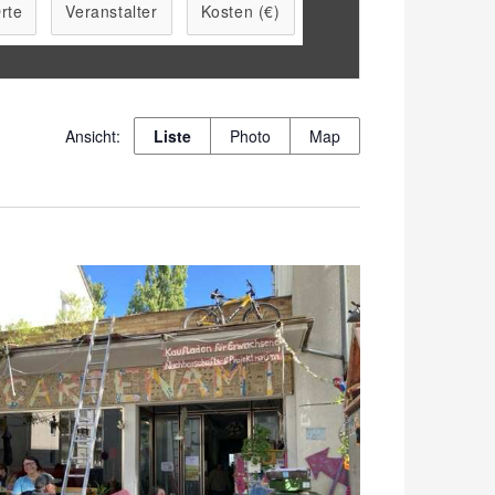
rte
Veranstalter
Kosten (€)
Veranstaltung
Liste
Photo
Map
Ansichten-
Navigation