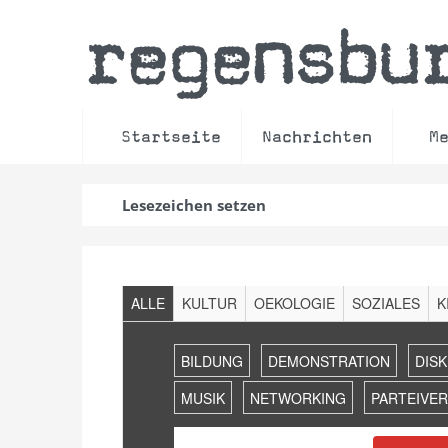
regensbu
Startseite
Nachrichten
M
Lesezeichen setzen
Filter
ALLE
KULTUR
OEKOLOGIE
SOZIALES
K
Veranstaltungen
Suche
BILDUNG
DEMONSTRATION
DIS
und
Ansichten,
MUSIK
NETWORKING
PARTEIVE
Navigation