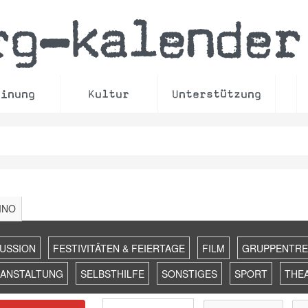
rg
kalender
–
einung
Kultur
Unterstützung
INO
KUSSION
FESTIVITÄTEN & FEIERTAGE
FILM
GRUPPENTRE
RANSTALTUNG
SELBSTHILFE
SONSTIGES
SPORT
THE