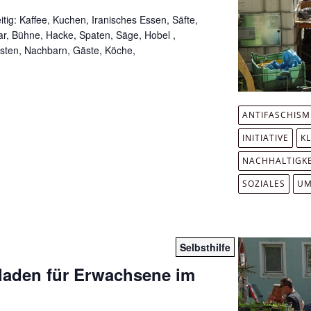
tig: Kaffee, Kuchen, Iranisches Essen, Säfte,
Bar, Bühne, Hacke, Spaten, Säge, Hobel ,
isten, Nachbarn, Gäste, Köche,
ANTIFASCHIS
INITIATIVE
K
NACHHALTIGKE
SOZIALES
UM
Selbsthilfe
fladen für Erwachsene im