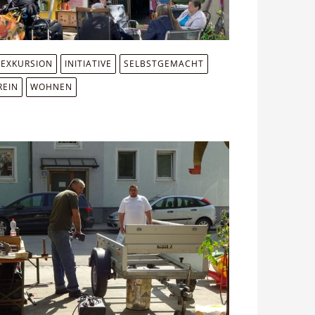
EXKURSION
INITIATIVE
SELBSTGEMACHT
REIN
WOHNEN