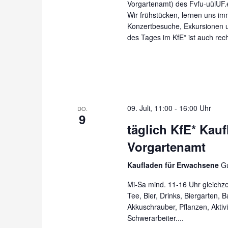
Vorgartenamt) des Fvfu-uüiUF.e
Wir frühstücken, lernen uns im
Konzertbesuche, Exkursionen u
des Tages im KfE* ist auch recht
09. Juli, 11:00
-
16:00 Uhr
DO.
9
täglich KfE* Kau
Vorgartenamt
Kaufladen für Erwachsene
Gu
Mi-Sa mind. 11-16 Uhr gleichzei
Tee, Bier, Drinks, Biergarten, 
Akkuschrauber, Pflanzen, Aktiv
Schwerarbeiter....