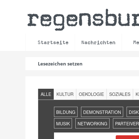
regensbu
Startseite
Nachrichten
M
Lesezeichen setzen
Filter
ALLE
KULTUR
OEKOLOGIE
SOZIALES
K
Veranstaltungen
Suche
BILDUNG
DEMONSTRATION
DIS
und
Ansichten,
MUSIK
NETWORKING
PARTEIVE
Navigation