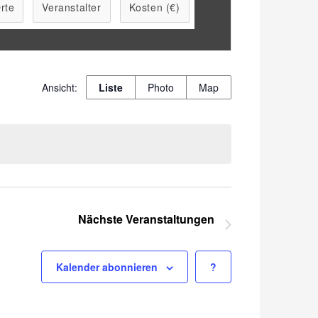
rte
Veranstalter
Kosten (€)
Veranstaltung
Liste
Photo
Map
Ansichten-
Navigation
Nächste
Veranstaltungen
Kalender abonnieren
?