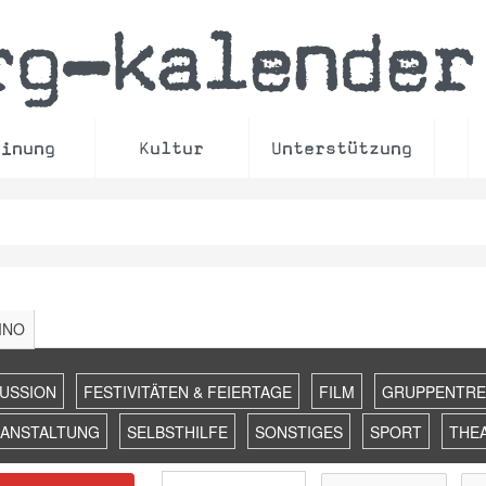
rg
kalender
–
einung
Kultur
Unterstützung
INO
KUSSION
FESTIVITÄTEN & FEIERTAGE
FILM
GRUPPENTRE
RANSTALTUNG
SELBSTHILFE
SONSTIGES
SPORT
THE