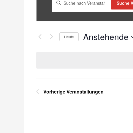
Bitte
Suche V
Schlüsselwort
eingeben.
Suche
nach
Anstehende
Heute
Veranstaltungen
Schlüsselwort.
Datum
wählen.
Vorherige
Veranstaltungen