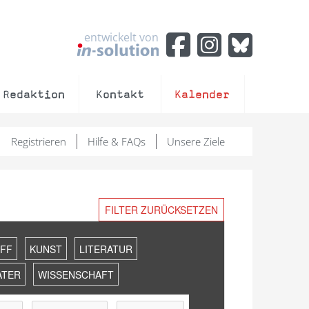
entwickelt von
Redaktion
Kontakt
Kalender
Registrieren
Hilfe & FAQs
Unsere Ziele
FILTER ZURÜCKSETZEN
FF
KUNST
LITERATUR
ATER
WISSENSCHAFT