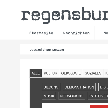
regensbu
Startseite
Nachrichten
M
Lesezeichen setzen
Filter
ALLE
KULTUR
OEKOLOGIE
SOZIALES
K
Veranstaltungen
Suche
BILDUNG
DEMONSTRATION
DIS
und
Ansichten,
MUSIK
NETWORKING
PARTEIVE
Navigation