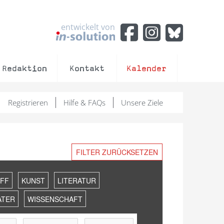
entwickelt von
Redaktion
Kontakt
Kalender
Registrieren
Hilfe & FAQs
Unsere Ziele
FILTER ZURÜCKSETZEN
FF
KUNST
LITERATUR
ATER
WISSENSCHAFT