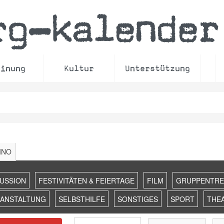
rg
kalender
–
einung
Kultur
Unterstützung
INO
KUSSION
FESTIVITÄTEN & FEIERTAGE
FILM
GRUPPENTRE
RANSTALTUNG
SELBSTHILFE
SONSTIGES
SPORT
THE