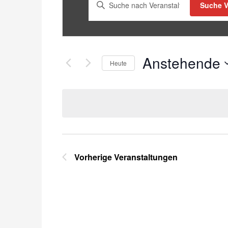
Bitte
Suche V
Schlüsselwort
eingeben.
Suche
nach
Anstehende
Heute
Veranstaltungen
Schlüsselwort.
Datum
wählen.
Vorherige
Veranstaltungen