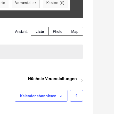
rte
Veranstalter
Kosten (€)
Veranstaltung
Liste
Photo
Map
Ansichten-
Navigation
Nächste
Veranstaltungen
Kalender abonnieren
?