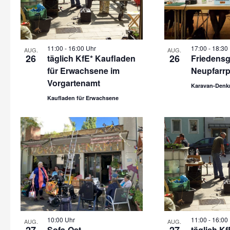
11:00
-
16:00 Uhr
17:00
-
18:30
AUG.
AUG.
26
26
täglich KfE* Kaufladen
Friedens
für Erwachsene im
Neupfarrp
Vorgartenamt
Karavan-Denk
Kaufladen für Erwachsene
10:00 Uhr
11:00
-
16:00
AUG.
AUG.
Sofa-Ost
täglich K