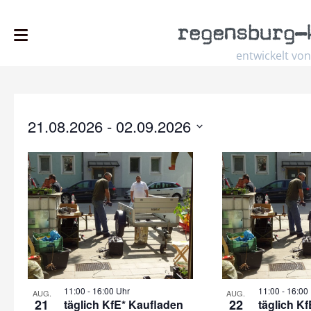
regensburg
–
entwickelt von
21.08.2026
 - 
02.09.2026
Select
date.
11:00
-
16:00 Uhr
11:00
-
16:00
AUG.
AUG.
21
22
täglich KfE* Kaufladen
täglich K