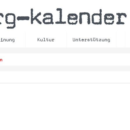
rg
kalender
–
einung
Kultur
Unterstützung
en