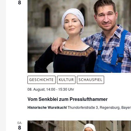
8
GESCHICHTE
KULTUR
SCHAUSPIEL
08. August, 14:00
-
15:30 Uhr
Vom Senkblei zum Presslufthammer
Historische Wurstkuchl
Thundorferstraße 3, Regensburg, Baye
SA.
8