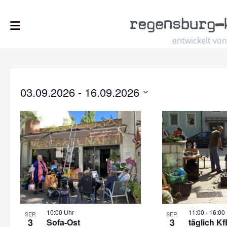
regensburg
–
entwickelt von
03.09.2026
 - 
16.09.2026
Select
date.
10:00 Uhr
11:00
-
16:00
SEP.
SEP.
3
3
Sofa-Ost
täglich K