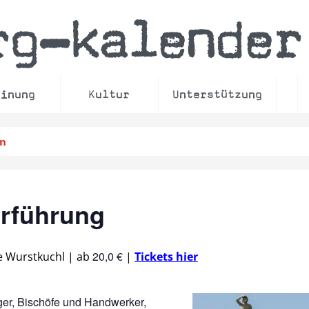
rg
kalender
–
einung
Kultur
Unterstützung
en
erführung
20,0 €
e Wurstkuchl
|
ab
|
Tickets hier
rger, Bischöfe und Handwerker,