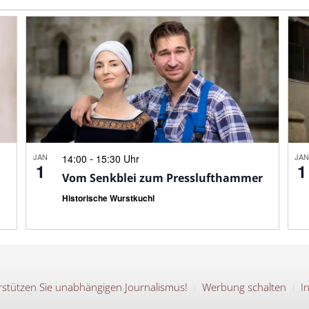
JAN
-
JA
14:00
15:30 Uhr
1
1
Vom Senkblei zum Presslufthammer
Historische Wurstkuchl
stützen Sie unabhängigen Journalismus!
Werbung schalten
I