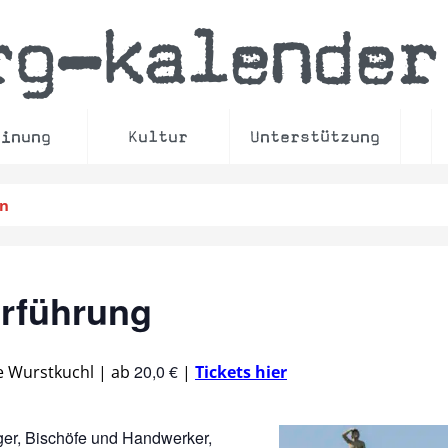
rg
kalender
–
einung
Kultur
Unterstützung
en
erführung
20,0 €
e Wurstkuchl
|
ab
|
Tickets hier
rger, Bischöfe und Handwerker,