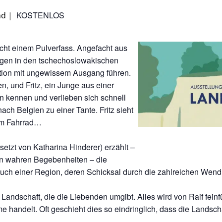
KOSTENLOS
nd
|
cht einem Pulverfass. Angefacht aus
gen in den tschechoslowakischen
tion mit ungewissem Ausgang führen.
, und Fritz, ein Junge aus einer
n kennen und verlieben sich schnell
ach Belgien zu einer Tante. Fritz sieht
dem Fahrrad…
setzt von Katharina Hinderer) erzählt –
von wahren Begebenheiten – die
auch einer Region, deren Schicksal durch die zahlreichen Wen
Landschaft, die die Liebenden umgibt. Alles wird von Raif feinf
 handelt. Oft geschieht dies so eindringlich, dass die Landscha