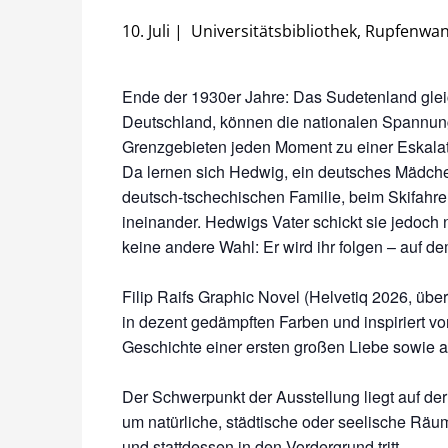
10. Juli
|
Universitätsbibliothek, Rupfenwa
Ende der 1930er Jahre: Das Sudetenland glei
Deutschland, können die nationalen Spannun
Grenzgebieten jeden Moment zu einer Eskala
Da lernen sich Hedwig, ein deutsches Mädchen
deutsch-tschechischen Familie, beim Skifahre
ineinander. Hedwigs Vater schickt sie jedoch n
keine andere Wahl: Er wird ihr folgen – auf 
Filip Raifs Graphic Novel (Helvetiq 2026, über
in dezent gedämpften Farben und inspiriert 
Geschichte einer ersten großen Liebe sowie 
Der Schwerpunkt der Ausstellung liegt auf der 
um natürliche, städtische oder seelische Räume
und stattdessen in den Vordergrund tritt.