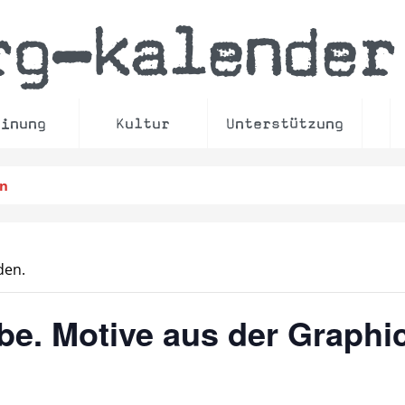
rg
kalender
–
einung
Kultur
Unterstützung
en
den.
be. Motive aus der Graphi