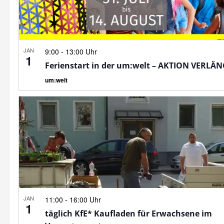
JAN
-
9:00
13:00 Uhr
1
Ferienstart in der um:welt – AKTION VERLÄ
um:welt
JAN
-
11:00
16:00 Uhr
1
täglich KfE* Kaufladen für Erwachsene im