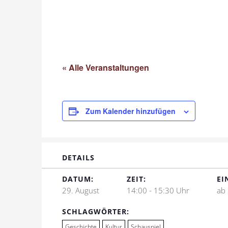
« Alle Veranstaltungen
Zum Kalender hinzufügen
DETAILS
DATUM:
ZEIT:
EI
29. August
14:00 - 15:30 Uhr
ab 
SCHLAGWÖRTER:
Geschichte
Kultur
Schauspiel