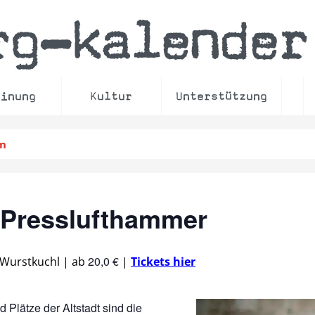
rg
kalender
–
einung
Kultur
Unterstützung
en
 Presslufthammer
20,0 €
 Wurstkuchl
|
ab
|
Tickets hier
 Plätze der Altstadt sind die